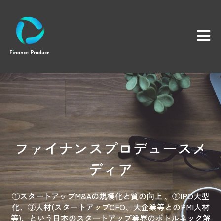
メイン
ファイナンスプロデュースメ
ディア
①スタートアップM&Aの規模化と質の向上 、②IPO大型
化、③人材(スタートアップCFO、大企業等とのPMI人材
等)、という日本のスタートアップ業界のボトルネック解