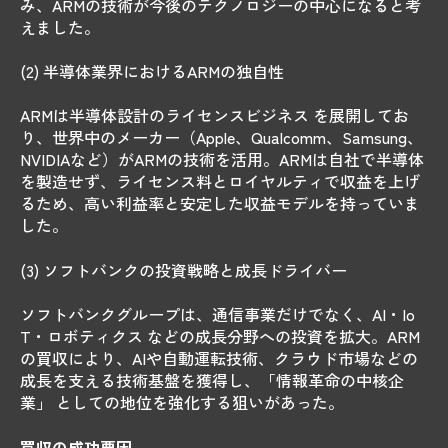
み、ARMの技術が今後のテクノロジーの中心になると考
えました。
(2) 半導体業界におけるARMの独自性
ARMは半導体設計のライセンスビジネス を展開してお
り、世界中のメーカー（Apple、Qualcomm、Samsung、
NVIDIAなど）がARMの技術を活用。ARMは自社で半導体
を製造せず、ライセンス料とロイヤルティで収益を上げ
るため、高い利益率と安定した収益モデルを持っていま
した。
(3) ソフトバンクの投資戦略と成長ドライバー
ソフトバンクグループは、通信事業だけでなく、AI・Io
T・ロボティクス などの成長分野への投資を拡大。ARM
の買収により、AIや自動運転技術、クラウド市場などの
成長を支える技術基盤を獲得し、「情報革命の中核企
業」 としての地位を強化する狙いがあった。
買収の成功要因