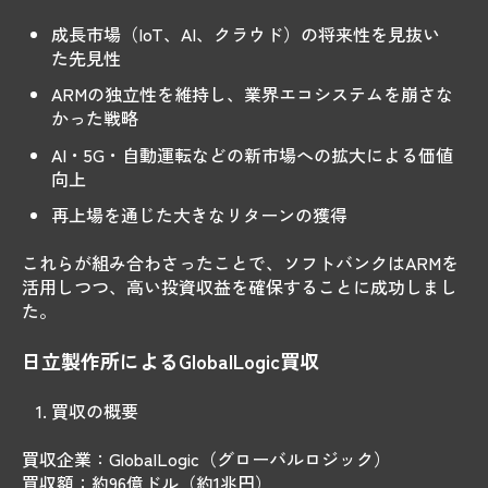
成長市場（IoT、AI、クラウド）の将来性を見抜い
た先見性
ARMの独立性を維持し、業界エコシステムを崩さな
かった戦略
AI・5G・自動運転などの新市場への拡大による価値
向上
再上場を通じた大きなリターンの獲得
これらが組み合わさったことで、ソフトバンクはARMを
活用しつつ、高い投資収益を確保することに成功しまし
た。
日立製作所によるGlobalLogic買収
買収の概要
買収企業：GlobalLogic（グローバルロジック）
買収額：約96億ドル（約1兆円）