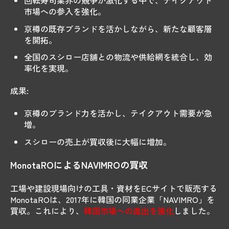
回転寿司業界の競争が激化する中で、テイクアウト
市場への参入を強化。
京樽の既存ブランドを活かしながら、新たな顧客層
を開拓。
全国のスシロー店舗との物流や供給網を統合し、効
率化を実現。
成果:
京樽のブランド力を活かし、テイクアウト需要が急
増。
スシローの売上が買収後に大幅に増加。
MonotaROによるNAVIMROの買収
工場や建設現場向けの工具・資材をECサイトで販売する
MonotaROは、2017年に韓国の同業企業「NAVIMRO」を
買収。これにより、
韓国市場への進出を強化
しました。