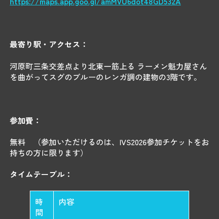
https://maps.app.goo.gl/amMVU6dot48GD532A
最寄り駅・アクセス：
河原町三条交差点より北東一筋上る ラーメン魁力屋さん
を曲がってスグのブルーのレンガ調の建物の3階です。
参加費：
無料
（参加いただけるのは、IVS2026参加チケットをお
持ちの方に限ります）
タイムテーブル：
時
内容
間