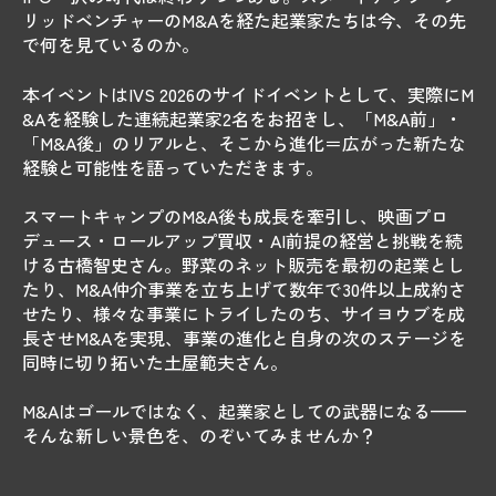
リッドベンチャーのM&Aを経た起業家たちは今、その先
で何を見ているのか。
本イベントはIVS 2026のサイドイベントとして、実際にM
&Aを経験した連続起業家2名をお招きし、「M&A前」・
「M&A後」のリアルと、そこから進化＝広がった新たな
経験と可能性を語っていただきます。
スマートキャンプのM&A後も成長を牽引し、映画プロ
デュース・ロールアップ買収・AI前提の経営と挑戦を続
ける古橋智史さん。野菜のネット販売を最初の起業とし
たり、M&A仲介事業を立ち上げて数年で30件以上成約さ
せたり、様々な事業にトライしたのち、サイヨウブを成
長させM&Aを実現、事業の進化と自身の次のステージを
同時に切り拓いた土屋範夫さん。
M&Aはゴールではなく、起業家としての武器になる——
そんな新しい景色を、のぞいてみませんか？