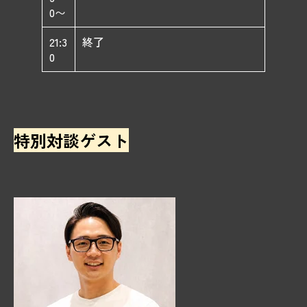
0〜
21:3
終了
0
特別対談ゲスト