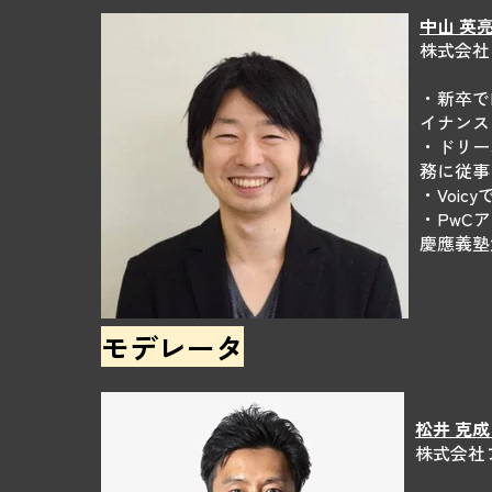
中山 英亮 
株式会社フ
・新卒で
イナンス
・ドリー
務に従事
・Voic
・PwC
慶應義塾
モデレータ
松井 克成 K
株式会社