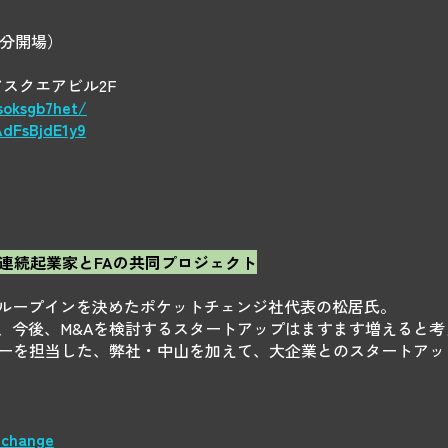
45分開場）
アスクエアビル2F
soksgb7het/
AdFsBjdE1y9
連続起業家とFAの共同プロジェクト
ループインを決めたポケットチェンジ社代表の松居氏。
、今後、M&Aを検討するスタートアップはますます増えると考
リーを担当した、弊社・中山を加えて、大企業とのスタートアッ
tchange