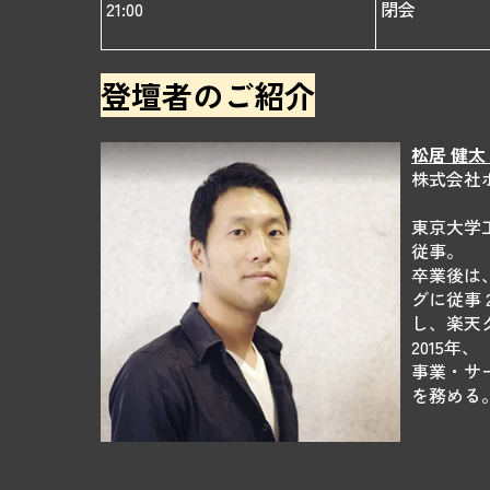
21:00
閉会
登壇者のご紹介
松居 健太 K
株式会社ポケッ
東京大学
従事。
卒業後は
グに従事
し、楽天
2015
事業・サ
を務める