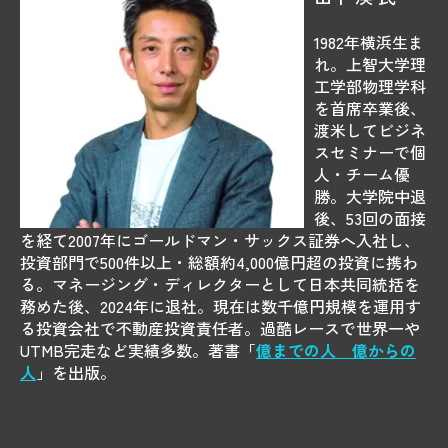
1982年横浜生ま
れ。上智大学理
工学部物理学科
を首席卒業後、
渡米してビジネ
スセミナーで個
人・チーム優
勝。大学院中退
後、53回の面接
を経て2007年にゴールドマン・サックス証券へ入社し、
投資部門で500件以上・総額約4,000億円超の投資に携わ
る。マネージング・ディレクターとして日本共同統括を
務めた後、2024年に退社。現在は数千億円規模を運用す
る投資会社で不動産投資責任者。過酷レースで世界一や
UTMB完走など実績多数。著書「
億までの人 億からの
人
」を出版。