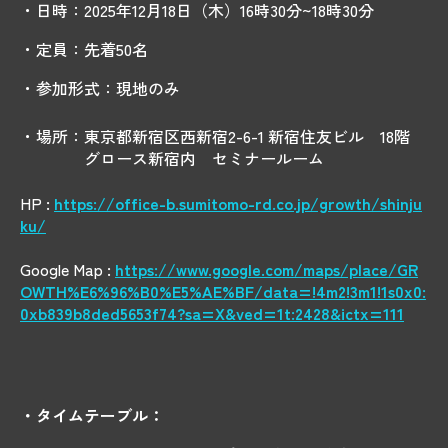
・日時：2025年12月18日（木）16時30分~18時30分
・定員：先着50名
・参加形式：現地のみ
・場所：東京都新宿区西新宿2-6-1 新宿住友ビル 18階
グロース新宿内 セミナールーム
HP :
https://office-b.sumitomo-rd.co.jp/growth/shinju
ku/
Google Map :
https://www.google.com/maps/place/GR
OWTH%E6%96%B0%E5%AE%BF/data=!4m2!3m1!1s0x0:
0xb839b8ded5653f74?sa=X&ved=1t:2428&ictx=111
・タイムテーブル：